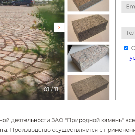
О
у
01
/
11
ой деятельности ЗАО "Природной камень" всег
нита. Производство осуществляется с примене