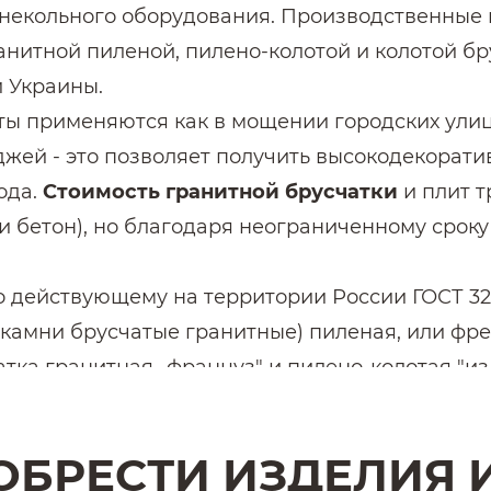
амнекольного оборудования. Производственны
ранитной пиленой, пилено-колотой и колотой б
 Украины.
ты применяются как в мощении городских улиц
джей - это позволяет получить высокодекорат
ода.
Стоимость гранитной брусчатки
и плит 
и бетон), но благодаря неограниченному сроку
 действующему на территории России ГОСТ 320
(камни брусчатые гранитные) пиленая, или фре
атка гранитная -француз" и пилено-колотая "из
атационные свойства и цена у всех типов гра
нных типов гранитной брусчатки и тротуарных
ОБРЕСТИ ИЗДЕЛИЯ 