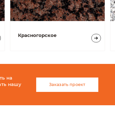
 колотые верхнюю и нижнюю поверхности, зад
ено-колотая гранитная брусчатка из карандаша
 и паркинги, пешеходные зебры, проезды. Такж
Красногорское
русчаткой, как фриз или в раскладке для дост
колотой грубой поверхности гранитная брусчат
 А вот для пешеходов такая брусчатка не очен
камней.
я брусчатка из карандаша в два основных эта
ямоугольного сечений и поперечное откалыван
ть на
ать нашу
Заказать проект
ой брусчатки из карандаша: 100х100х60/80/10
ная брусчатка только под заказ, так как в бо
мень" изготавливает пилено-колотую гранитну