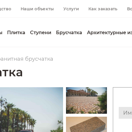
дство
Наши объекты
Услуги
Как заказать
В
ы
Плитка
Ступени
Брусчатка
Архитектурные и
ранитная брусчатка
атка