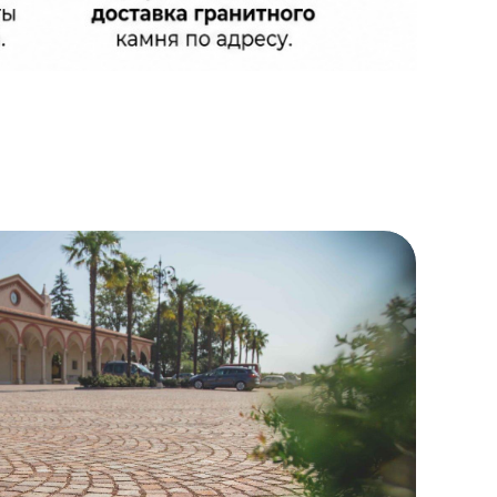
о цене. Стоимость пиленой гранитной
я плита, которая фрезеруется в
ранитная брусчатка по очень
 по которым можно купить пиленую
ой, заданную толщину и колотые
 создавать ровную "паркетную"
ладку. Широкие колотые швы
аиболее распространённый способ