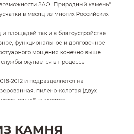
е возможности ЗАО "Природный камень"
русчатки в месяц из многих Российских
 и площадей так и в благоустройстве
ивное, функциональное и долговечное
тротуарного мощения конечно выше
 службы окупается в процессе
18-2012 и подразделяется на
зерованная, пилено-колотая (двух
 карандаша") и колотая.
нитной брусчатки различные. Ниже
 гранитных плит.
ИЗ КАМНЯ