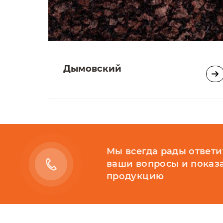
Такой тип гранитной брусчатки имеет
боковые поверхности. Применяется пил
проезжать транспорт: въезды в гаражи
Дымовский
используется в сочетании с пиленой б
сочетания различных фактур. За счет 
колёсами машин даже в снежную погоду.
цепляются за колотые края и выступы 
Производится пилено-колотая гранитна
заготовки-бруски квадратного или пр
Мы всегда рады ответи
ваши вопросы и показ
определяющим толщину брусчатки.
продукцию
Размерный ряд пилено-колотой гранитн
Изготавливается пилено-колотая гранит
конкретный проект. ЗАО "Природный ка