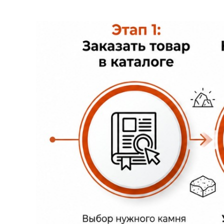
Камни брусчатые пиленые или пилена
По своей сути это мелкоразмерная пил
ровные пиленые стороны, отклонения 
шероховатости. Из такой брусчатки мо
разной раскладке. При заказе гранитн
сочетание размеров, чтобы получить 
"гранитный паркет". Гранитная пилена
пространств (мощение тротуаров, скве
типоразмеры: 100х200, 100х100, 120х250 
Цена на пиленую гранитную брусчатк
изготавливаться. Самая доступная по 
Мансуровского, Южно-Султаевского, Су
гранитную брусчатку этих месторождени