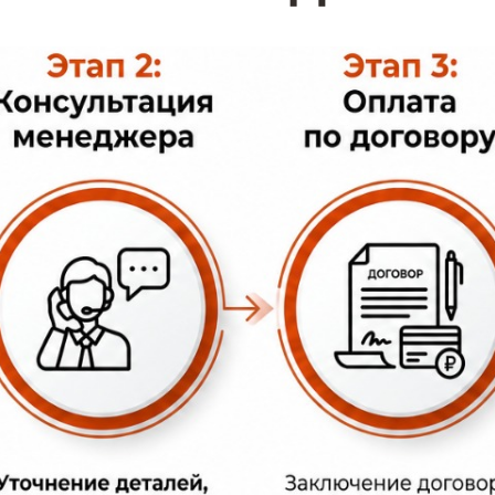
я гранитная брусчатка.
еная с термообработанной поверхностью гран
по геометрии минимальные, а верхняя поверхн
стят пешеходные зоны, создавая различные ге
ой пиленой брусчатки для конкретного проект
желаемую раскладку. С помощью пиленой брусч
я брусчатка пользуется наибольшим спросом п
ров, парков, мемориальных комплексов, набере
мм. толщиной, как правило 30, 40, 50, 60, 80 мм.
у
зависит от толщины и месторождения гранита
цене пиленая гранитная брусчатка из гранитов
ховязского, Исетского, Камбулатовского, Сосн
й начинается от 2500 р/м.кв. Брусчатка пилен