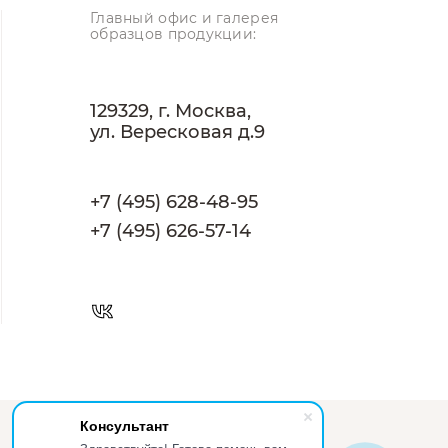
ний.
Главный офис и галерея
образцов продукции:
лно-пиленую и начинается от 2400 р/
от 20 дней, минимальный объём от 150
129329, г. Москва,
ул. Вересковая д.9
+7 (495) 628-48-95
+7 (495) 626-57-14
орожек и площадок на частных
сти укладки различных геометрических
ебестоимости производства. Как и
 хорошее сцепление с колёсами
ается гранит из блоков низкой
Консультант
Разработано в
 блоков, которые остаются после