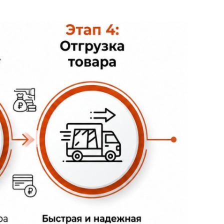
итная плитка. Все поверхности имеют
ость термообработана для
ометрические узоры, укладывая по
а возможно изготовлять различное
атки создаётся так называемый
ри благоустройстве городских
жных и т.д.). Мы используем основные
, из которого она будет
 Уральских месторождений:
овсокого гранитов. Цена за пиленую
ая из Украинских гранитов: