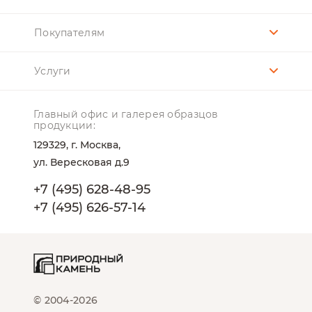
изготавливают на станках-автоматах из пиленого
полуфабриката, отходов камнерезного производства.
Покупателям
Размер таких плиток по ширине не превышает 150мм,
в длину, как правило, от 250 до 400мм. Толщина
Услуги
гранитной плитки скала - 15-40мм.
Это самая дешёвая гранитная плитка "скала" со сколом
и цена от 1800 до 2800 р/м.кв.
Главный офис и галерея образцов
Производится гранитная плитка "скала" под заказ, но
продукции:
бывают также и сезонные распродажи на которых
129329, г. Москва,
можно купить гранитную скалу по цене от 1500р/м.кв.
ул. Вересковая д.9
На заказ можем изготовить гранитную скалу с фаской
+7 (495) 628-48-95
или рустом по периметру, угловые элементы "скала" и
+7 (495) 626-57-14
плита "скала" с радиусной поверхностью.
© 2004-2026