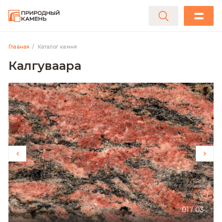
Главная
Каталог камня
Калгуваара
01
/
03