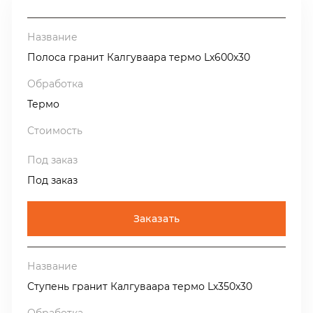
распила блока определяет рисунок изделия или
плитки. При распиле поперёк жил (cross-cut) мы
получим крупно-пятнистую расцветку поверхности
Полоса гранит Калгуваара термо Lх600х30
плит, а при распиле вдоль вен (vein-cut), поверхность
плит будет иметь рисунок с продольными вытянутыми
жилками.
Термо
Одна из важных особенностей гранита Калгуваара
-
это его радиационная характеристика, относящая его к
1-ой категории, что позволяет использовать этот
Под заказ
гранит без ограничений на всех видах облицовки.
Гранита Калгуваара в наличии на нашем складе в
Заказать
Москве.
Производство продукции из гранита Калгуваара
только начинается и в ближайшее время на наш склад
Ступень гранит Калгуваара термо Lх350х30
поступит полированная плитка 300х600х20, плиты
термообработанные 300х600х30, полоса полированная