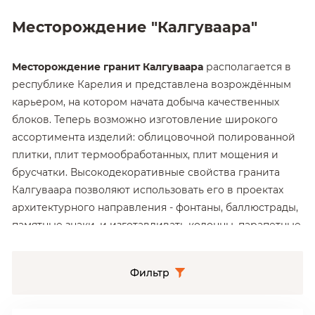
Месторождение "Калгуваара"
Месторождение гранит Калгуваара
располагается в
республике Карелия и представлена возрождённым
карьером, на котором начата добыча качественных
блоков. Теперь возможно изготовление широкого
ассортимента изделий: облицовочной полированной
плитки, плит термообработанных, плит мощения и
брусчатки. Высокодекоративные свойства гранита
Калгуваара позволяют использовать его в проектах
архитектурного направления - фонтаны, баллюстрады,
памятные знаки, и изготавливать колонны, парапетные
камни, карнизы и другие объемные изделия.
Фильтр
Гранит Калгуваара отличается
жилистой структурой с
крупными направленными жилами, что нужно
учитывать при размещении заказа. Направление