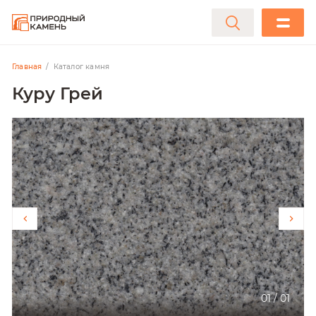
Главная
Каталог камня
Куру Грей
01
/
01