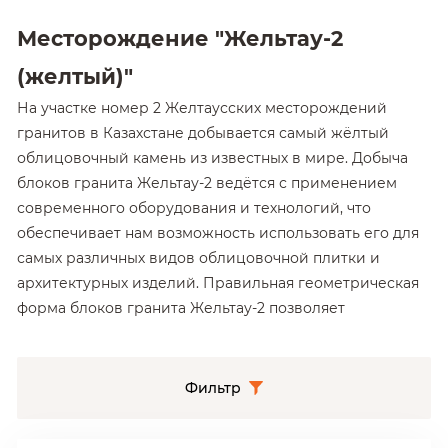
Месторождение "Жельтау-2
(желтый)"
На участке номер 2 Желтаусских месторождений
гранитов в Казахстане добывается самый жёлтый
облицовочный камень из известных в мире. Добыча
блоков гранита Жельтау-2 ведётся с применением
современного оборудования и технологий, что
обеспечивает нам возможность использовать его для
самых различных видов облицовочной плитки и
архитектурных изделий. Правильная геометрическая
форма блоков гранита Жельтау-2 позволяет
производить его распиловку и обработку с
минимальными отходами. Таким образом, цена на
плиты и изделия из гранита Жельтау-2 вполне
Фильтр
доступна и сопоставима со стоимостью многих
российских гранитов.