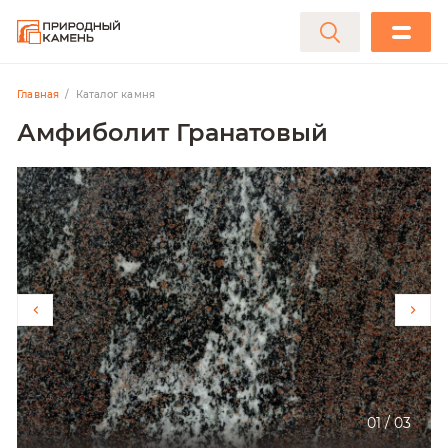
Главная
Каталог камня
Амфиболит Гранатовый
01
/
03