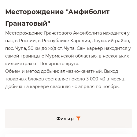
Месторождение "Амфиболит
Гранатовый"
Месторождение Гранатового Амфиболита находится у
нас, в России, в Республике Карелия, Лоухский район,
пос. Чупа, 50 км до ж/д ст. Чупа. Сам карьер находится у
самой границы с Мурманской областью, в нескольких
километрах от Полярного круга.
Объем и метод добычи: алмазно-канатный. Выход
товарных блоков составляет около 3 000 м3 в месяц.
Добыча на карьере сезонная - с апреля по ноябрь.
Гранатовый амфиболит имеет мелкозернистую
структуру и пятнисто-полосчатой текстуру, обладает
полихромным рисунком, где серо-белые полосы
Фильтр
неравномерно и нестандартно чередуются с черными
и гранатовыми. Преобладающий цвет-черный.