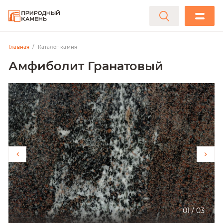
Главная
Каталог камня
Амфиболит Гранатовый
01
/
03