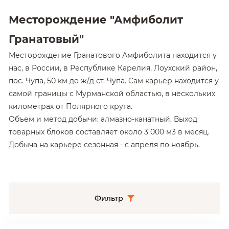
Месторождение "Амфиболит
Гранатовый"
Месторождение Гранатового Амфиболита находится у
нас, в России, в Республике Карелия, Лоухский район,
пос. Чупа, 50 км до ж/д ст. Чупа. Сам карьер находится у
самой границы с Мурманской областью, в нескольких
километрах от Полярного круга.
Объем и метод добычи: алмазно-канатный. Выход
товарных блоков составляет около 3 000 м3 в месяц.
Добыча на карьере сезонная - с апреля по ноябрь.
Гранатовый амфиболит имеет мелкозернистую
структуру и пятнисто-полосчатой текстуру, обладает
полихромным рисунком, где серо-белые полосы
Фильтр
неравномерно и нестандартно чередуются с черными
и гранатовыми. Преобладающий цвет-черный.