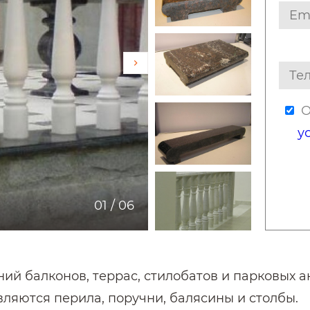
О
у
01
/
06
ий балконов, террас, стилобатов и парковых
яются перила, поручни, балясины и столбы.