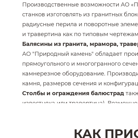
Производственные возможности АО «
станков изготовлять из гранитных бло
радиусные перила и поворотные элемен
и травертина как по типовым чертежам
Балясины из гранита, мрамора, траве
АО "Природный камень" обладает прои
прямоугольного и многогранного сече
камнерезное оборудование. Производит
камня, размеров сечения и конфигурац
Столбы и ограждения балюстрад
такж
известняка или травертина). Возможно
АО "Природный камень" может предло
выезд к заказчику с образцами камня,
КАК ПРИ
проектирование балюстрады с выпуск