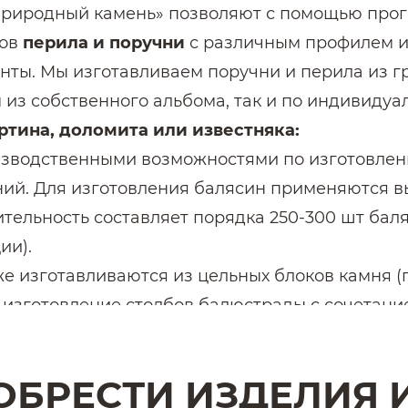
Природный камень» позволяют с помощью пр
ков
перила и поручни
с различным профилем и
ты. Мы изготавливаем поручни и перила из гр
 из собственного альбома, так и по индивиду
ртина, доломита или известняка:
зводственными возможностями по изготовлени
ний. Для изготовления балясин применяются 
ельность составляет порядка 250-300 шт баляс
ии).
е изготавливаются из цельных блоков камня (г
 изготовление столбов балюстрады с сочетани
жить следующие услуги:
 а также замеры прогонов для балюстрады
ОБРЕСТИ ИЗДЕЛИЯ 
ом альбома спецификаций