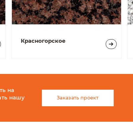
Красногорское
ть на
ать нашу
Заказать проект