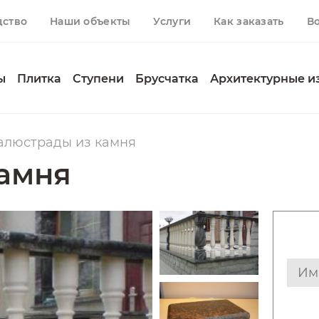
дство
Наши объекты
Услуги
Как заказать
В
ы
Плитка
Ступени
Брусчатка
Архитектурные и
алюстрады из камня
амня