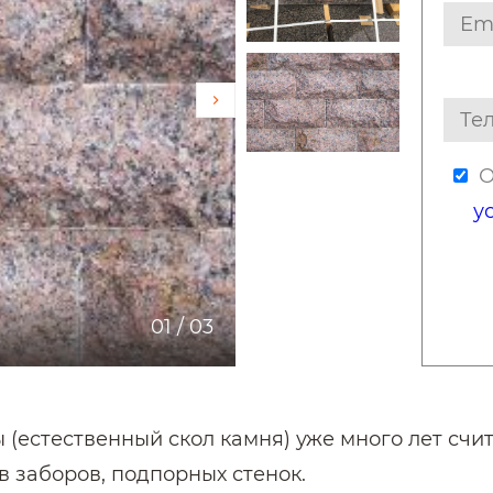
О
у
01
/
03
(естественный скол камня) уже много лет счит
в заборов, подпорных стенок.