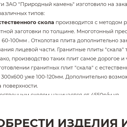
ти ЗАО "Природный камень" изготовило на зак
различных типов:
стественного скола
производится с методом 
ной заготовки по толщине. Многотонный пресс
 60-100мм . Отколотая плита дополнительно за
ания лицевой части. Гранитные плиты "скала"
ако, производство таких плит самое дорогое и
готовлении гранитных плит "скала" с естестве
 300х600 уже 100-120мм. Дополнительно возмож
а поверхности.
тественным сколом начинается от 4550р/м.кв.
заколотой поверхностью
производятся из гран
ные плиты "в ручную" специальными "закольни
ОБРЕСТИ ИЗДЕЛИЯ 
 60-80мм в плоскость плиты, остальная же пов