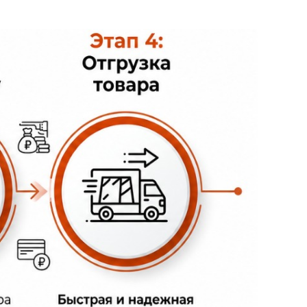
ы подвергают обжигу. Облицовка
ссивная облицовка плитами "скала" с
поверхности изготавливают на
Размер таких плиток по ширине не
кала - 15-40мм.
родажи на которых можно купить
е элементы "скала" и плита "скала" с