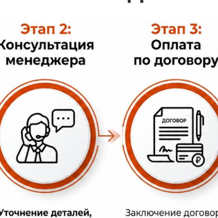
ода из колотой в пиленую фактуру такие плит
 "скала" визуально и физически легче чем ма
о типа начинается от 5400р/м.кв.
нчик"
мелкоразмерные с естественным сколом 
бриката, отходов камнерезного производства. 
, от 250 до 400мм. Толщина гранитной плитки с
ала" со сколом и цена от 1800 до 2800 р/м.кв.
" под заказ, но бывают также и сезонные расп
калу с фаской или рустом по периметру, угловы