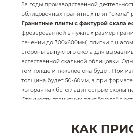
За годы производственной деятельнос
облицовочных гранитных плит "скала" 
Гранитные плиты с фактурой скала е
фрезерованной в нужных размер гранит
сечении до 300х600мм) плитки с шагом
стороны выпуклого скола для выравнив
естественной скальной облицовки. Одн
тем толще и тяжелее она будет. При из
толщина будет 50-60мм, а при формате
которая как бы сгладит острые сколы н
Стоимость гранитных плит "скала" с ес
Гранитные плиты "скала" с пилено-
50-80мм. Напиленные в размер гранит
КАК ПРИ
образом, естественный скол доходит до