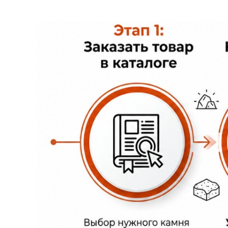
Дополнительно для сглаживания перех
пилено-заколотыми гранитными плитами
естественным сколом.
Цена на гранитные плиты "скала" таког
Гранитная "скала" плитки типа "каба
станках-автоматах из пиленого полуфа
превышает 150мм, в длину, как правило
Это самая дешёвая гранитная плитка "ск
Производится гранитная плитка "скала
гранитную скалу по цене от 1500р/м.кв.
На заказ можем изготовить гранитную с
радиусной поверхностью.