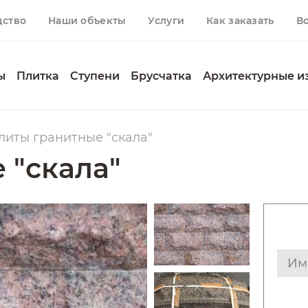
дство
Наши объекты
Услуги
Как заказать
В
ы
Плитка
Ступени
Брусчатка
Архитектурные и
литы гранитные "скала"
 "скала"