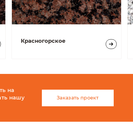
Красногорское
ть на
ать нашу
Заказать проект