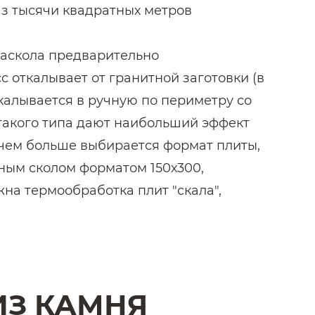
аз тысячи квадратных метров
раскола предварительно
 откалывает от гранитной заготовки (в
калывается в ручную по периметру со
 такого типа дают наибольший эффект
 чем больше выбирается формат плиты,
нным сколом форматом 150х300,
на термообработка плит "скала",
итных плит любого формата толщиной
ками" обкалывают по периметру. Таким
ИЗ КАМНЯ
ерхность пиленая и ровная.