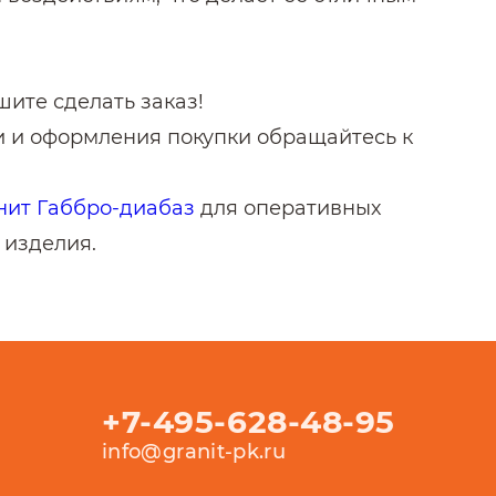
шите сделать заказ!
 и оформления покупки обращайтесь к
нит Габбро-диабаз
для оперативных
 изделия.
+7-495-628-48-95
info@granit-pk.ru