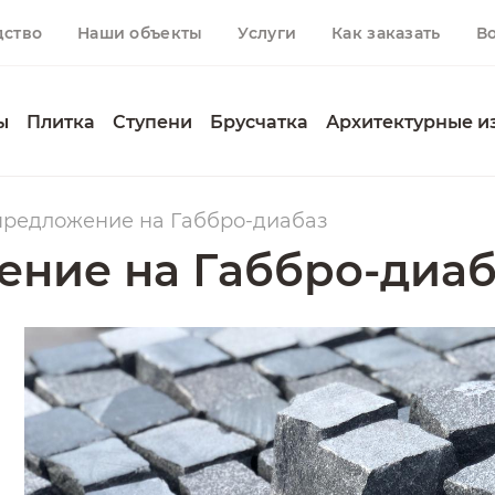
дство
Наши объекты
Услуги
Как заказать
В
ы
Плитка
Ступени
Брусчатка
Архитектурные и
редложение на Габбро-диабаз
ние на Габбро-диаб