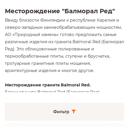
Месторождение "Балморал Ред"
Ввиду близости Финляндии к республике Карелия и
северо-западным камнеобрабатывающим мощностям,
АО «Природный камень» готово предложить самые
различные изделия из гранита Balmoral Red (Балморал
Ред). Это облицовочные полированные и
термообработанные плиты, ступени и брусчатка,
тротуарные гранитные плиты мощения,
архитектурные изделия и многое другое.
Месторождение гранита Balmoral Red.
Блоки гранита Balmoral Red (Балморал Ред)
добываются в юго-западной Финляндии и отгружаются
в том числе и в Россию. Карьер Balmoral Red
Фильтр
(Балморал Ред) относится к крупным добывающим
предприятиям, что дает возможность принимать
большие и долгосрочные заказы на производство