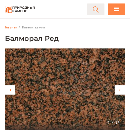
Главная
Каталог камня
Балморал Ред
01
/
03