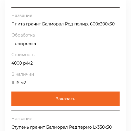
продукции из этого камня.
Ежегодно из гранита Balmoral Red (Балморал
Плита гранит Балморал Ред полир. 600х300х30
Ред)
производятся тысячи квадратных метров
различных плит, ступеней и архитектурных изделий,
которые украшают улицы, фасады и частные дома в
Полировка
Москве, Петербурге и во многих регионах нашей
страны.
4000 р/м2
Гранит Balmoral Red (Балморал Ред), как и другие
Финские граниты ценится
за свои высокие физико-
11.16 м2
механические свойства и по качеству превосходит
многие аналоги. Облицовка выполненная из гранита
Заказать
Balmoral Red (Балморал Ред) не потускнеет, не
потрескается и прослужит десятки лет.
За годы своей производственной деятельности ЗАО
«Природный камень» изготовило тысячи квадратных
Ступень гранит Балморал Ред термо Lх350х30
метров плит и изделий из гранита Balmoral Red