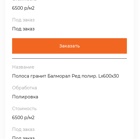
Гранит Balmoral Red (Балморал Ред) пользуется
заслуженным признанием у архитекторов всего мира
6500 р/м2
за ровную среднезернистую структуру с приятным
оттенком. Классический гранит Balmoral Red
Под заказ
(Балморал Ред) вот уже несколько десятилетий
добывается в промышленных масштабах из карьера в
Заказать
юго-западной Финляндии. На нашем складе в Москве
Вы всегда можете купить плитку из гранита Балморал
Ред по доступной цене. А в периоды скидок (январь-
март) купить со склада гранит Балморал Ред можно
Полоса гранит Балморал Ред полир. Lх600х30
совсем не дорого.
Полировка
6500 р/м2
Под заказ