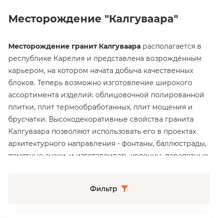
Месторождение "Калгуваара"
Месторождение гранит Калгуваара
располагается в
республике Карелия и представлена возрождённым
карьером, на котором начата добыча качественных
блоков. Теперь возможно изготовление широкого
ассортимента изделий: облицовочной полированной
плитки, плит термообработанных, плит мощения и
брусчатки. Высокодекоративные свойства гранита
Калгуваара позволяют использовать его в проектах
архитектурного направления - фонтаны, баллюстрады,
памятные знаки, и изготавливать колонны, парапетные
камни, карнизы и другие объемные изделия.
Фильтр
Гранит Калгуваара отличается
жилистой структурой с
крупными направленными жилами, что нужно
учитывать при размещении заказа. Направление