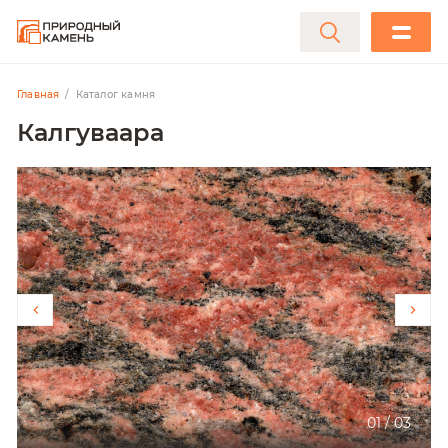
Главная
Каталог камня
Калгуваара
01
/
03