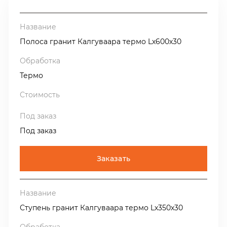
распила блока определяет рисунок изделия или
плитки. При распиле поперёк жил (cross-cut) мы
получим крупно-пятнистую расцветку поверхности
Полоса гранит Калгуваара термо Lх600х30
плит, а при распиле вдоль вен (vein-cut), поверхность
плит будет иметь рисунок с продольными вытянутыми
жилками.
Термо
Одна из важных особенностей гранита Калгуваара
-
это его радиационная характеристика, относящая его к
1-ой категории, что позволяет использовать этот
Под заказ
гранит без ограничений на всех видах облицовки.
Гранита Калгуваара в наличии на нашем складе в
Заказать
Москве.
Производство продукции из гранита Калгуваара
только начинается и в ближайшее время на наш склад
Ступень гранит Калгуваара термо Lх350х30
поступит полированная плитка 300х600х20, плиты
термообработанные 300х600х30, полоса полированная