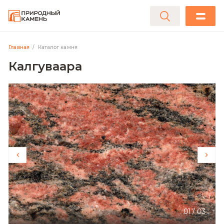
Главная
Каталог камня
Калгуваара
01
/
03