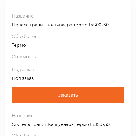
распила блока определяет рисунок изделия или
плитки. При распиле поперёк жил (cross-cut) мы
получим крупно-пятнистую расцветку поверхности
Полоса гранит Калгуваара термо Lх600х30
плит, а при распиле вдоль вен (vein-cut), поверхность
плит будет иметь рисунок с продольными вытянутыми
жилками.
Термо
Одна из важных особенностей гранита Калгуваара
-
это его радиационная характеристика, относящая его к
1-ой категории, что позволяет использовать этот
Под заказ
гранит без ограничений на всех видах облицовки.
Гранита Калгуваара в наличии на нашем складе в
Заказать
Москве.
Производство продукции из гранита Калгуваара
только начинается и в ближайшее время на наш склад
Ступень гранит Калгуваара термо Lх350х30
поступит полированная плитка 300х600х20, плиты
термообработанные 300х600х30, полоса полированная