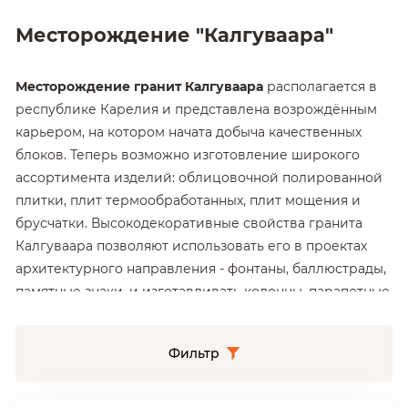
Месторождение "Калгуваара"
Месторождение гранит Калгуваара
располагается в
республике Карелия и представлена возрождённым
карьером, на котором начата добыча качественных
блоков. Теперь возможно изготовление широкого
ассортимента изделий: облицовочной полированной
плитки, плит термообработанных, плит мощения и
брусчатки. Высокодекоративные свойства гранита
Калгуваара позволяют использовать его в проектах
архитектурного направления - фонтаны, баллюстрады,
памятные знаки, и изготавливать колонны, парапетные
камни, карнизы и другие объемные изделия.
Фильтр
Гранит Калгуваара отличается
жилистой структурой с
крупными направленными жилами, что нужно
учитывать при размещении заказа. Направление