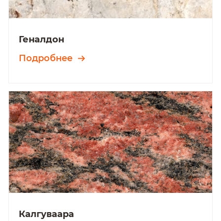
Геналдон
Подробнее
Калгуваара