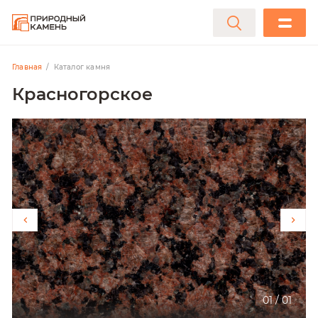
Главная
Каталог камня
Красногорское
01
/
01