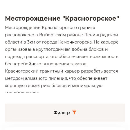
Месторождение "Красногорское"
Месторождение Красногорского гранита
расположено в Выборгском районе Ленинградской
области в 3км от города Каменногорска. На карьере
организована круглогодичная добыча блоков и
подъезд транспорта, что обеспечивает возможность
бесперебойного выполнения заказов.
Красногорский гранитный карьер разрабатывается
методом алмазного пиления, что обеспечивает
хорошую геометрию блоков и минимальную
трещиноватость.
Согласованная с добывающей компанией
долгосрочная ценовая политика на блоки
Фильтр
Красногорского гранита позволяет АО «Природный
камень» производить облицовочные плиты, ступени,
плиты мощения и архитектурные изделия по