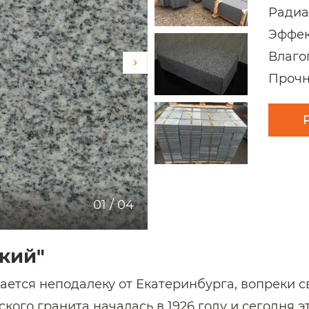
Радиа
Эффек
Влаго
Прочн
01
/
04
кий"
ется неподалеку от Екатеринбурга, вопреки с
кого гранита началась в 1926 году и сегодня 