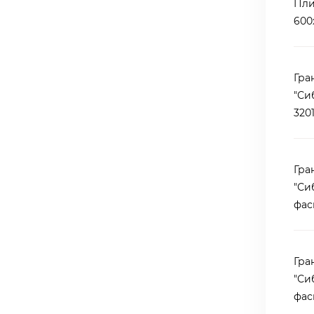
Пли
600
Гра
"Си
3201
Гра
"Си
фас
Гра
"Си
фас