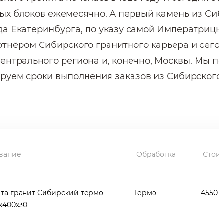
ых блоков ежемесячно. А первый камень из Си
а Екатеринбурга, по указу самой Императриц
ртнёром Сибирского гранитного карьера и сег
ентрального региона и, конечно, Москвы. Мы 
руем сроки выполнения заказов из Сибирского
отавливаются полированные и термообработан
щение. Десятки тысяч квадратных метров обли
и Москвы, Перми, Тюмени и Екатеринбурга.
вание
Обработка
Сто
гранит.
ровный по цвету и структуре светло-серый ка
та гранит Сибирский термо
Термо
4550
итах для облицовки полов, как основной серы
х400х30
в и тоннелей, а также невысоких цоколей. В