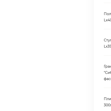
Пол
Lх4
Сту
Lх3
Гра
"Си
фас
Пли
300