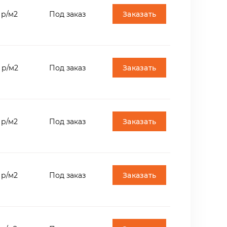
возможно появление на поверхности
Заказать
 р/м2
Под заказ
 Сибирский гранит относится к
Заказать
 р/м2
Под заказ
и переходов. "Мосинжпроект" утвердил
елей, "РЖД" согласовало Сибирский
Заказать
 р/м2
Под заказ
осквы для благоустройства улиц,
Заказать
 р/м2
Под заказ
т облицовочных Сибирского гранита:
0мм