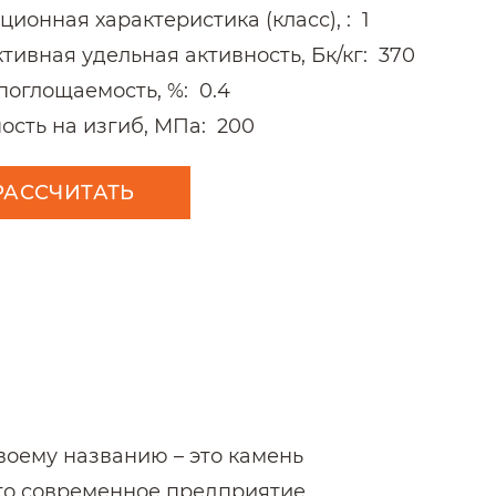
ционная характеристика (класс), :
1
тивная удельная активность, Бк/кг:
370
поглощаемость, %:
0.4
ость на изгиб, МПа:
200
РАССЧИТАТЬ
воему названию – это камень
это современное предприятие,