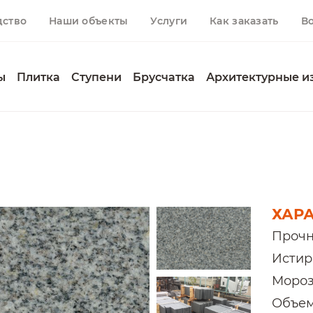
дство
Наши объекты
Услуги
Как заказать
В
ы
Плитка
Ступени
Брусчатка
Архитектурные и
ХАР
Прочн
Истира
Мороз
Объемн