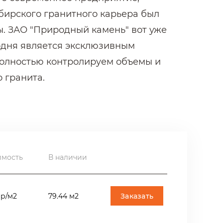
бирского гранитного карьера был
ы. ЗАО "Природный камень" вот уже
одня является эксклюзивным
полностью контролируем объемы и
 гранита.
ные плиты, накрывные плиты
цовочного камня из Сибирского
имость
В наличии
мень. Лучшее применение серого
Заказать
 р/м2
79.44 м2
й фон и для облицовки парапетов и
 термообработанных плитах Сибирский