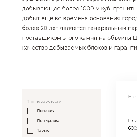
добывающее более 1000 м.куб. гранитн
добыт еще во времена основания город
более 20 лет является генеральным па
поставщиком этого камня на объекты Ц
качество добываемых блоков и гаранти
На заводе из Сибирского гранита изг
парапетов, брусчатка и тротуарное мо
гранита ежегодно поступают на стройк
Наз
Тип поверхности
Где мы применяли серый Сибирский 
Пиленая
Сибирский гранит это мелкозернистый 
Пли
Полировка
Сибирского гранита в полированных пл
600
Термо
подпорных стенок пешеходных переходо