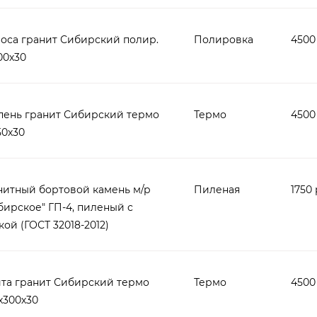
оса гранит Сибирский полир.
Полировка
4500
00х30
пень гранит Сибирский термо
Термо
4500
50х30
нитный бортовой камень м/р
Пиленая
1750 
бирское" ГП-4, пиленый с
кой (ГОСТ 32018-2012)
та гранит Сибирский термо
Термо
4500
х300х30