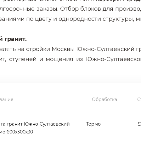
лгосрочные заказы. Отбор блоков для произв
ваниями по цвету и однородности структуры, м
 гранит.
влять на стройки Москвы Южно-Султаевский гр
ит, ступеней и мощения из Южно-Султаевско
Султаевский для реконструкции вестибюле
Московского Зоопарка", для облицовки па
еленоград), для облицовки рамп тоннеля н
тройства улиц Москвы и на объекты частных кл
вание
Обработка
С
анита,
о которых обязательно надо знать.
та гранит Южно-Султаевский
Термо
5
кте нужно учитывать, что это не однородный
мо 600х300х30
о-серого и белого пигментов. Он будет хо