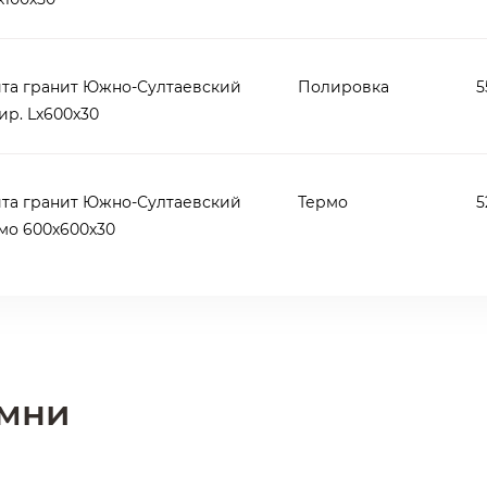
та гранит Южно-Султаевский
Полировка
5
ир. Lх600х30
та гранит Южно-Султаевский
Термо
5
мо 600х600х30
амни