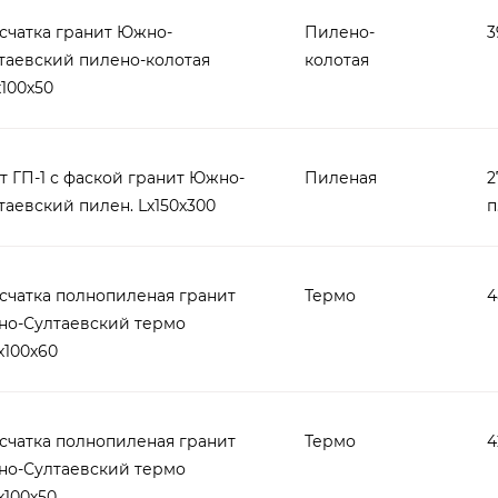
счатка гранит Южно-
Пилено-
3
таевский пилено-колотая
колотая
х100х50
т ГП-1 с фаской гранит Южно-
Пиленая
2
таевский пилен. Lх150х300
п
счатка полнопиленая гранит
Термо
4
о-Султаевский термо
х100х60
счатка полнопиленая гранит
Термо
4
о-Султаевский термо
х100х50