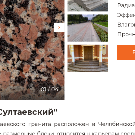
Радиа
Эффек
Влаго
Прочн
01
/
04
ултаевский"
евского гранита расположен в Челябинской
-размерные блоки, относится к карьерам сред