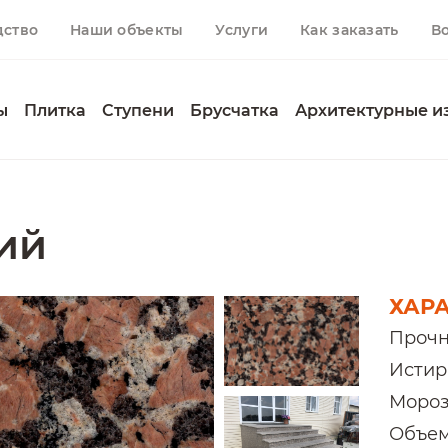
дство
Наши объекты
Услуги
Как заказать
В
ы
Плитка
Ступени
Брусчатка
Архитектурные и
ий
ХАР
Прочн
Истира
Мороз
Объемн