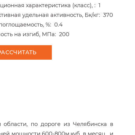
ционная характеристика (класс), :
1
тивная удельная активность, Бк/кг:
370
поглощаемость, %:
0.4
ость на изгиб, МПа:
200
РАССЧИТАТЬ
 области, по дороге из Челябинска в
ней мощности 600-800м.куб. в месяц, и