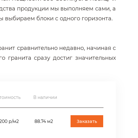
одства продукции мы выполняем сами, а
ы выбираем блоки с одного горизонта.
анит сравнительно недавно, начиная с
го гранита сразу достиг значительных
й и переходов станций Московского
рапетов и мощения полов пешеходных
а развязке Ленинградского шоссе и
иентов.
тоимость
В наличии
 Для правильного применения Южно-
Заказать
200 р/м2
88.74 м2
 по цвету камень с ярко выраженными
рошо смотреться в термообработке на