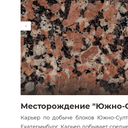
Месторождение "Южно-С
Карьер по добыче блоков Южно-Султа
Екатеринбург. Карьер добывает средне