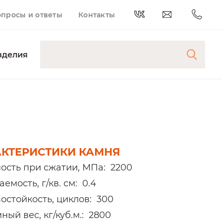
опросы и ответы
Контакты
зделия
АКТЕРИСТИКИ КАМНЯ
ость при сжатии, МПа:
2200
емость, г/кв. см:
0.4
остойкость, циклов:
300
ый вес, кг/куб.м.:
2800