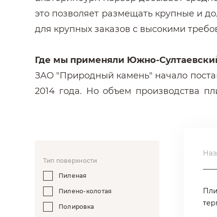
это позволяет размещать крупные и до
для крупных заказов с высокими требо
Где мы применяли Южно-Султаевский
ЗАО "Природный камень" начало поста
2014 года. Но объем производства пл
показателей. Мы поставляли Южно-
Метрополитена, на реконструкцию "
переходов (Рязанский проспект, З
Панфиловского проспекта, для благоус
Наз
Тип поверхности
Пиленая
Особенности Южно-Султаевского гр
Пли
Пилено-колотая
Султаевского гранита на своём объе
тер
Полировка
крупными зернами коричневого, темн