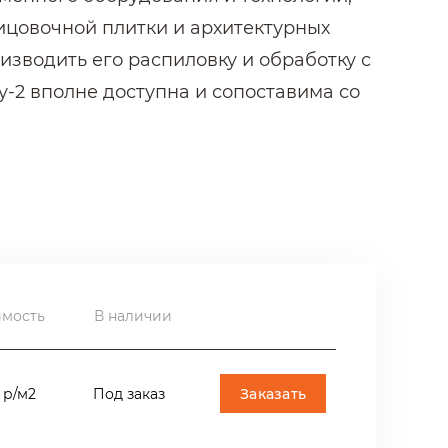
ицовочной плитки и архитектурных
изводить его распиловку и обработку с
-2 вполне доступна и сопоставима со
ния вставок в раскладке полов, на
и, площадки) частных домов, торговых
радиационной безопасности (до 370 Бк/
сть использовать гранит Жельтау-2 в
имость
В наличии
ве полов ТЦ "Семёновский" и на ряде
Заказать
 р/м2
Под заказ