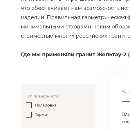
что обеспечивает нам возможность исп
изделий. Правильная геометрическая ф
минимальными отходами. Таким образом
стоимостью многих российских гранито
Где мы применяли гранит Жельтау-2 
Благодаря яркому жёлтому цвету грани
фасадах и в мощении. Также он примен
центров и административных зданий. Г
кг) и может применяться в облицовке б
Наз
Тип поверхности
облицовке интерьеров. В большом объё
Полировка
станций Московского Метро.
Пли
Термо
пол
Особенности гранита Жельтау-2, о ко