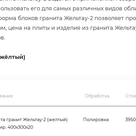
ользовать его для самых различных видов обл
орма блоков гранита Жельтау-2 позволяет про
, цена на плиты и изделия из гранита Жельтау
в.
(жёлтый)
т Жельтау-2 часто используется для декорирова
яется для облицовки цоколей и крылец (ступен
ранит Желтау-2 относится к первой группе по 
ез каких-либо ограничений. Это даёт возможно
вание
Обработка
Сто
ме использовался гранит Жельтау-2 в устройст
та гранит Жельтау-2 (желтый)
Полировка
3950
ир. 400х300х20
торых обязательно нужно знать.