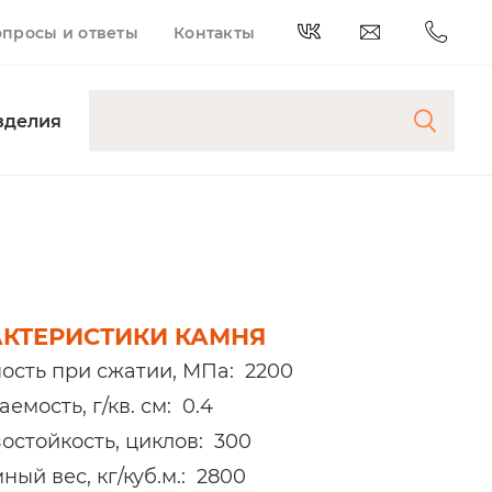
опросы и ответы
Контакты
зделия
АКТЕРИСТИКИ КАМНЯ
ость при сжатии, МПа:
2200
емость, г/кв. см:
0.4
остойкость, циклов:
300
ый вес, кг/куб.м.:
2800