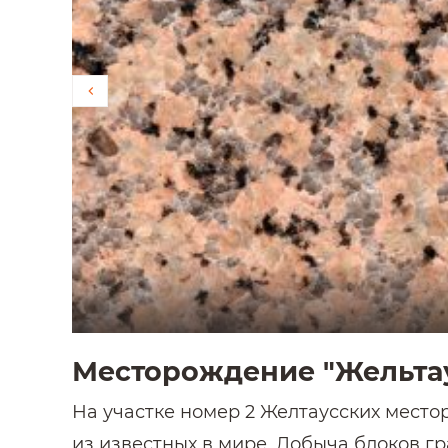
Месторождение "Жельтау
На участке номер 2 Желтаусских мест
из известных в мире. Добыча блоков г