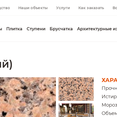
дство
Наши объекты
Услуги
Как заказать
В
ы
Плитка
Ступени
Брусчатка
Архитектурные и
ый)
ХАР
Прочн
Истира
Мороз
Объемн