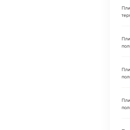
полированных и термообработанных пли
Пли
тер
Жельтау-2 (желтый) гранит обл
высокодекоративным облицовочным кам
Пли
пол
АО "Природный камень" предлагает са
архитектурных изделий из гранита Жель
Пли
Гранит Жельтау-2 используется для
пол
интерьера.
Пли
пол