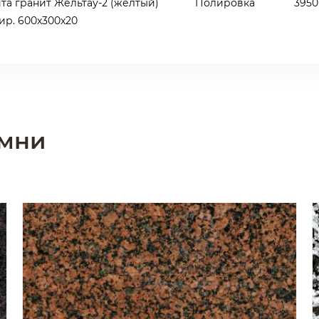
та гранит Жельтау-2 (желтый)
Полировка
3950
ир. 600х300х20
амни