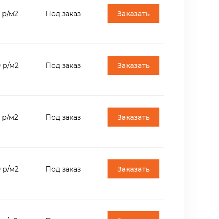
а Жельтау-2 (жёлтый).
Заказать
 р/м2
Под заказ
ыми вкраплениями и относится к
Заказать
 р/м2
Под заказ
 ступеней, брусчатки, плит мощения и
ве.
Заказать
 р/м2
Под заказ
 фасады, полы, лестницы и элементы
Заказать
 р/м2
Под заказ