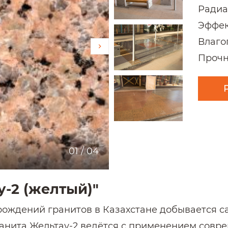
Радиа
Эффек
Влаго
Прочн
01
/
04
-2 (желтый)"
орождений гранитов в Казахстане добывается
ранита Жельтау-2 ведётся с применением совр