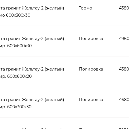
т, ступеней, архитектурных изделий из гранит
та гранит Жельтау-2 (желтый)
Термо
4380
мо 600х300х30
адает ярким жёлтым фоном с темно-сер
ням. Добывается в Казахстане.
та гранит Жельтау-2 (желтый)
Полировка
4960
ир. 600х600х30
мый широкий ассортимент облицовочных плит,
тау-2, которые можно купить на складе в Моск
та гранит Жельтау-2 (желтый)
Полировка
4380
 самых различных видов облицовки: цоколи,
ир. 600х600х20
та гранит Жельтау-2 (желтый)
Полировка
4680
ир. 600х300х30